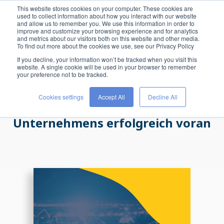
This website stores cookies on your computer. These cookies are
used to collect information about how you interact with our website
and allow us to remember you. We use this information in order to
improve and customize your browsing experience and for analytics
Bereit für die digitale
and metrics about our visitors both on this website and other media.
To find out more about the cookies we use, see our Privacy Policy
Transformation?
If you decline, your information won’t be tracked when you visit this
website. A single cookie will be used in your browser to remember
your preference not to be tracked.
So treibst Du die digitale
Cookies settings
Accept All
Decline All
Transformation Deines
Unternehmens erfolgreich voran